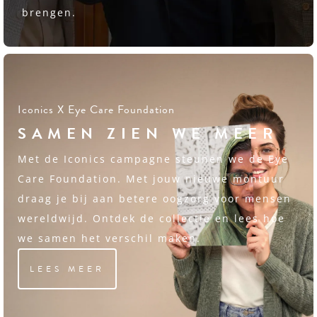
brengen.
Iconics X Eye Care Foundation
SAMEN ZIEN WE MEER
Met de Iconics campagne steunen we de Eye
Care Foundation. Met jouw nieuwe montuur
draag je bij aan betere oogzorg voor mensen
wereldwijd. Ontdek de collectie en lees hoe
we samen het verschil maken.
LEES MEER