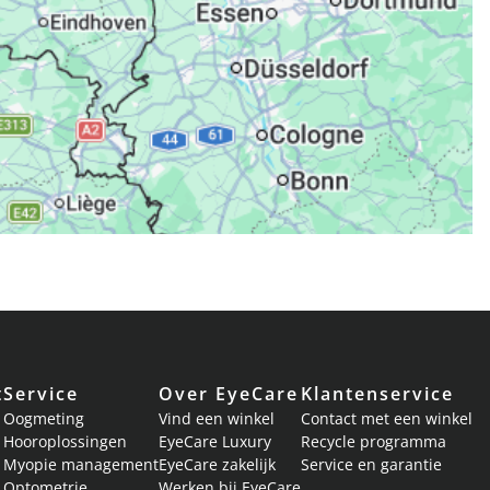
t
Service
Over EyeCare
Klantenservice
Oogmeting
Vind een winkel
Contact met een winkel
Hooroplossingen
EyeCare Luxury
Recycle programma
Myopie management
EyeCare zakelijk
Service en garantie
Optometrie
Werken bij EyeCare