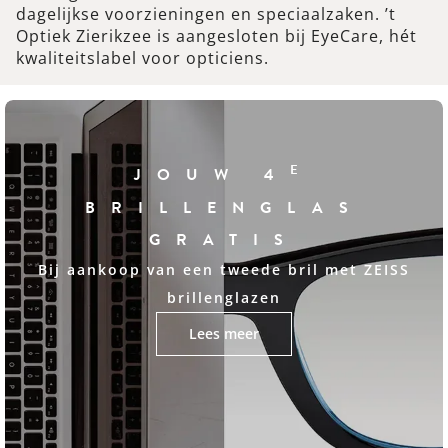
dagelijkse voorzieningen en speciaalzaken. ’t
Optiek Zierikzee is aangesloten bij EyeCare, hét
kwaliteitslabel voor opticiens.
E
JOUW 4
BRILLENGLAS
GRATIS
Bij aankoop van een tweede bril met ZEISS
brillenglazen
Lees meer