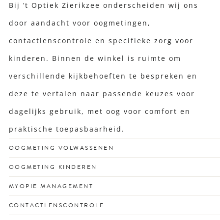
Bij ’t Optiek Zierikzee onderscheiden wij ons
door aandacht voor oogmetingen,
contactlenscontrole en specifieke zorg voor
kinderen. Binnen de winkel is ruimte om
verschillende kijkbehoeften te bespreken en
deze te vertalen naar passende keuzes voor
dagelijks gebruik, met oog voor comfort en
praktische toepasbaarheid.
OOGMETING VOLWASSENEN
Voor een scherp zicht dat past bij jouw drukke leven en
OOGMETING KINDEREN
unieke kijkgedrag.
Vroegtijdige check voor gezonde ogen én
MYOPIE MANAGEMENT
schoolprestaties met vertrouwen.
Remt bijziendheid bij kinderen met op maat gemaakte
CONTACTLENSCONTROLE
lenzen of glazen.