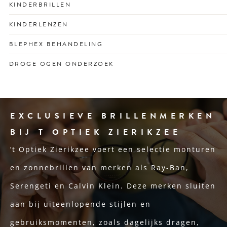
Professionele controle en aanpassing van je
KINDERBRILLEN
contactlenzen door een specialist.
Stevige en stijlvolle kinderbrillen voor optimaal zicht en
KINDERLENZEN
passend bij elk gezicht en karakter.
Speciaal ontworpen contactlenzen voor actieve jonge
BLEPHEX BEHANDELING
ogen.
Verwijdert ooglidproblemen bij blefaritis voor rustiger
DROGE OGEN ONDERZOEK
ogen.
Oog voor de oorzaak én oplossing van branderige of
droge ogen.
EXCLUSIEVE BRILLENMERKEN
BIJ T OPTIEK ZIERIKZEE
’t Optiek Zierikzee voert een selectie monturen
en zonnebrillen van merken als Ray-Ban,
Serengeti en Calvin Klein. Deze merken sluiten
aan bij uiteenlopende stijlen en
gebruiksmomenten, zoals dagelijks dragen,