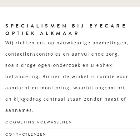
SPECIALISMEN BIJ EYECARE
OPTIEK ALKMAAR
Wij richten ons op nauwkeurige oogmetingen,
contactlenscontroles en aanvullende zorg,
zoals droge ogen-onderzoek en Blephex-
behandeling. Binnen de winkel is ruimte voor
aandacht en monitoring, waarbij oogcomfort
en kijkgedrag centraal staan zonder haast of
aannames.
OOGMETING VOLWASSENEN
Voor een scherp zicht dat past bij jouw drukke leven
CONTACTLENZEN
en unieke kijkgedrag.