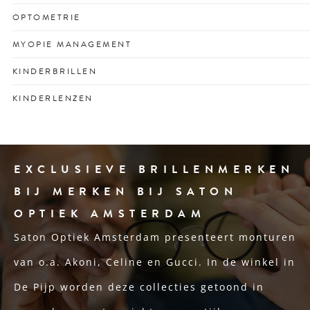
unieke kijkgedrag.
Vroegtijdige check voor gezonde ogen én
OPTOMETRIE
schoolprestaties met vertrouwen.
Optometrisch onderzoek voor het vroegtijdig opsporen
MYOPIE MANAGEMENT
van oogafwijkingen en ooggezondheidsproblemen.
Remt bijziendheid bij kinderen met op maat gemaakte
KINDERBRILLEN
lenzen of glazen.
Stevige en stijlvolle kinderbrillen voor optimaal zicht en
KINDERLENZEN
passend bij elk gezicht en karakter.
Speciaal ontworpen contactlenzen voor actieve jonge
ogen.
EXCLUSIEVE BRILLENMERKEN
BIJ MERKEN BIJ SATON
OPTIEK AMSTERDAM
Saton Optiek Amsterdam presenteert monturen
van o.a. Akoni, Celine en Gucci. In de winkel in
De Pijp worden deze collecties getoond in