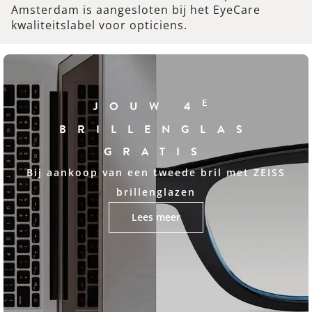
Amsterdam is aangesloten bij het EyeCare
kwaliteitslabel voor opticiens.
E
JOUW 4
BRILLENGLAS
GRATIS
Bij aankoop van een tweede bril met ZEISS
brillenglazen
Lees meer