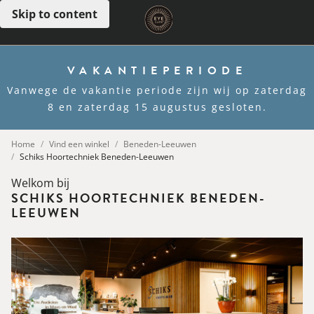
Skip to content
Open menu
VAKANTIEPERIODE
Vanwege de vakantie periode zijn wij op zaterdag
8 en zaterdag 15 augustus gesloten.
Home
Vind een winkel
Beneden-Leeuwen
Schiks Hoortechniek Beneden-Leeuwen
Welkom bij
SCHIKS HOORTECHNIEK BENEDEN-
LEEUWEN