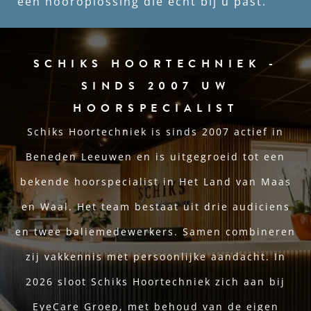
een hooroplossing die écht bij u past.
SCHIKS HOORTECHNIEK -
SINDS 2007 UW
HOORSPECIALIST
Schiks Hoortechniek is sinds 2007 actief in
Beneden Leeuwen en is uitgegroeid tot een
bekende hoorspecialist in Het Land van Maas
en Waal. Het team bestaat uit drie audiciens
en twee baliemedewerkers. Samen combineren
zij vakkennis met persoonlijke aandacht. In
2026 sloot Schiks Hoortechniek zich aan bij
EyeCare Groep, met behoud van de eigen