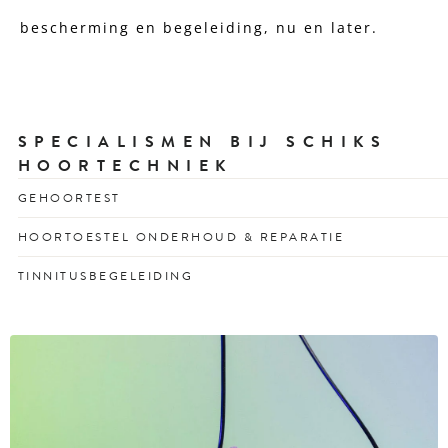
bescherming en begeleiding, nu en later.
SPECIALISMEN BIJ SCHIKS
HOORTECHNIEK
GEHOORTEST
Snel inzicht in uw gehoor met een vrijblijvende en
HOORTOESTEL ONDERHOUD & REPARATIE
deskundige test.
Snelle service voor schone, goed werkende
TINNITUSBEGELEIDING
hoortoestellen.
Professionele begeleiding bij oorsuizen voor meer rust
en grip op geluid.