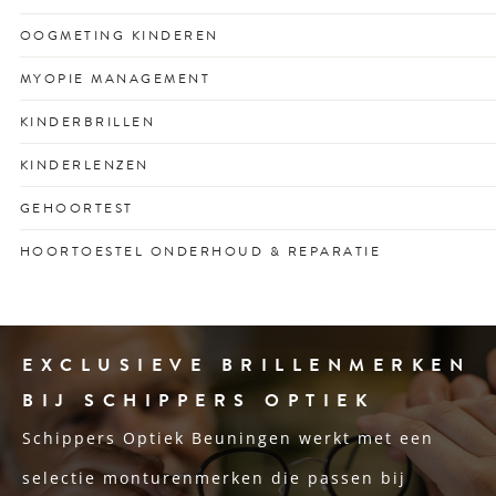
Voor een scherp zicht dat past bij jouw drukke leven en
OOGMETING KINDEREN
unieke kijkgedrag.
Vroegtijdige check voor gezonde ogen én
MYOPIE MANAGEMENT
schoolprestaties met vertrouwen.
Remt bijziendheid bij kinderen met op maat gemaakte
KINDERBRILLEN
lenzen of glazen.
Stevige en stijlvolle kinderbrillen voor optimaal zicht en
KINDERLENZEN
passend bij elk gezicht en karakter.
Speciaal ontworpen contactlenzen voor actieve jonge
GEHOORTEST
ogen.
Snel inzicht in jouw gehoor met een vrijblijvende en
HOORTOESTEL ONDERHOUD & REPARATIE
deskundige test.
Snelle service voor schone, goed werkende
hoortoestellen.
EXCLUSIEVE BRILLENMERKEN
BIJ SCHIPPERS OPTIEK
Schippers Optiek Beuningen werkt met een
selectie monturenmerken die passen bij