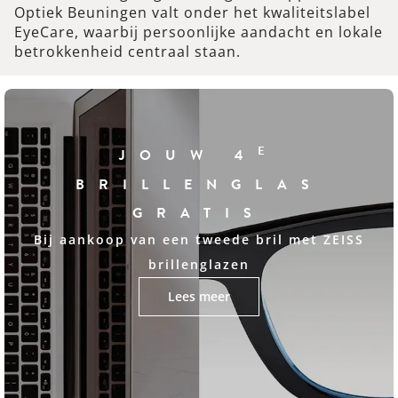
Optiek Beuningen valt onder het kwaliteitslabel
EyeCare, waarbij persoonlijke aandacht en lokale
betrokkenheid centraal staan.
E
JOUW 4
BRILLENGLAS
GRATIS
Bij aankoop van een tweede bril met ZEISS
brillenglazen
Lees meer