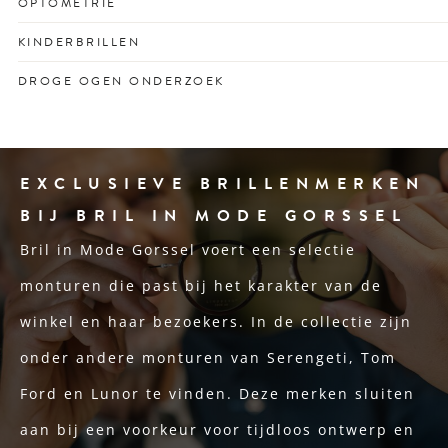
OPTOMETRIE
schoolprestaties met vertrouwen.
Optometrisch onderzoek voor het vroegtijdig opsporen
KINDERBRILLEN
van oogafwijkingen en ooggezondheidsproblemen.
Stevige en stijlvolle kinderbrillen voor optimaal zicht en
DROGE OGEN ONDERZOEK
passend bij elk gezicht en karakter.
Oog voor de oorzaak én oplossing van branderige of
droge ogen.
EXCLUSIEVE BRILLENMERKEN
BIJ BRIL IN MODE GORSSEL
Bril in Mode Gorssel voert een selectie
monturen die past bij het karakter van de
winkel en haar bezoekers. In de collectie zijn
onder andere monturen van Serengeti, Tom
Ford en Lunor te vinden. Deze merken sluiten
aan bij een voorkeur voor tijdloos ontwerp en