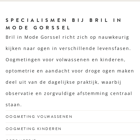
SPECIALISMEN BIJ BRIL IN
MODE GORSSEL
Bril in Mode Gorssel richt zich op nauwkeurig
kijken naar ogen in verschillende levensfasen.
Oogmetingen voor volwassenen en kinderen,
optometrie en aandacht voor droge ogen maken
deel uit van de dagelijkse praktijk, waarbij
observatie en zorgvuldige afstemming centraal
staan.
OOGMETING VOLWASSENEN
Voor een scherp zicht dat past bij jouw drukke leven en
OOGMETING KINDEREN
unieke kijkgedrag.
Vroegtijdige check voor gezonde ogen én