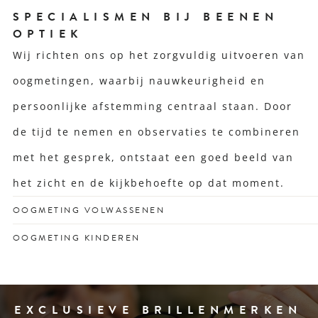
SPECIALISMEN BIJ BEENEN
OPTIEK
Wij richten ons op het zorgvuldig uitvoeren van
oogmetingen, waarbij nauwkeurigheid en
persoonlijke afstemming centraal staan. Door
de tijd te nemen en observaties te combineren
met het gesprek, ontstaat een goed beeld van
het zicht en de kijkbehoefte op dat moment.
OOGMETING VOLWASSENEN
Voor een scherp zicht dat past bij jouw drukke leven en
OOGMETING KINDEREN
unieke kijkgedrag.
Vroegtijdige check voor gezonde ogen én
schoolprestaties met vertrouwen.
EXCLUSIEVE BRILLENMERKEN