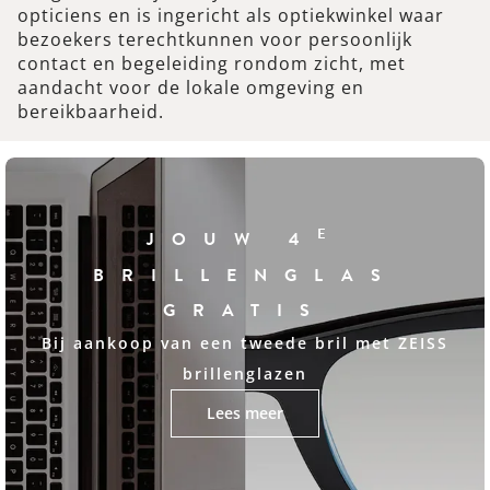
opticiens en is ingericht als optiekwinkel waar
bezoekers terechtkunnen voor persoonlijk
contact en begeleiding rondom zicht, met
aandacht voor de lokale omgeving en
bereikbaarheid.
E
JOUW 4
BRILLENGLAS
GRATIS
Bij aankoop van een tweede bril met ZEISS
brillenglazen
Lees meer