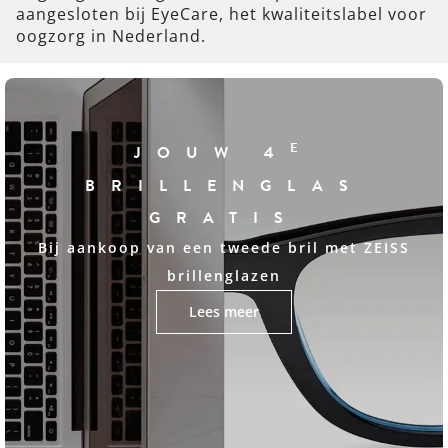
aangesloten bij EyeCare, het kwaliteitslabel voor
oogzorg in Nederland.
E
JOUW 4
BRILLENGLAS
GRATIS
Bij aankoop van een tweede bril met ZEISS
brillenglazen
Lees meer