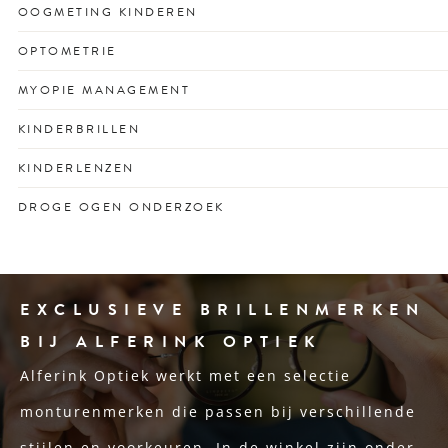
Voor een scherp zicht dat past bij jouw drukke leven en
OOGMETING KINDEREN
unieke kijkgedrag.
Vroegtijdige check voor gezonde ogen én
OPTOMETRIE
schoolprestaties met vertrouwen.
Optometrisch onderzoek voor het vroegtijdig opsporen
MYOPIE MANAGEMENT
van oogafwijkingen en ooggezondheidsproblemen.
Remt bijziendheid bij kinderen met op maat gemaakte
KINDERBRILLEN
lenzen of glazen.
Stevige en stijlvolle kinderbrillen voor optimaal zicht en
KINDERLENZEN
passend bij elk gezicht en karakter.
Speciaal ontworpen contactlenzen voor actieve jonge
DROGE OGEN ONDERZOEK
ogen.
Oog voor de oorzaak én oplossing van branderige of
droge ogen.
EXCLUSIEVE BRILLENMERKEN
BIJ ALFERINK OPTIEK
Alferink Optiek werkt met een selectie
monturenmerken die passen bij verschillende
stijlen en voorkeuren. In de winkel zijn onder