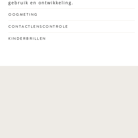
gebruik en ontwikkeling.
OOGMETING
Voor een scherp zicht dat past bij jouw drukke leven
CONTACTLENSCONTROLE
en unieke kijkgedrag.
Professionele controle en aanpassing van je
KINDERBRILLEN
contactlenzen door een specialist.
Stevige en stijlvolle kinderbrillen voor optimaal zicht
en passend bij elk gezicht en karakter.