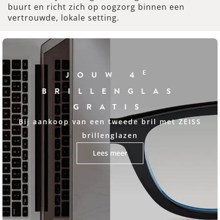
buurt en richt zich op oogzorg binnen een
vertrouwde, lokale setting.
E
JOUW 4
BRILLENGLAS
GRATIS
Bij aankoop van een tweede bril met ZEISS
brillenglazen
Lees meer