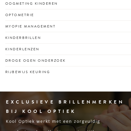
Voor een scherp zicht dat past bij jouw drukke leven en
OOGMETING KINDEREN
unieke kijkgedrag.
Vroegtijdige check voor gezonde ogen én
OPTOMETRIE
schoolprestaties met vertrouwen.
Optometrisch onderzoek voor het vroegtijdig opsporen
MYOPIE MANAGEMENT
van oogafwijkingen en ooggezondheidsproblemen.
Remt bijziendheid bij kinderen met op maat gemaakte
KINDERBRILLEN
lenzen of glazen.
Stevige en stijlvolle kinderbrillen voor optimaal zicht en
KINDERLENZEN
passend bij elk gezicht en karakter.
Speciaal ontworpen contactlenzen voor actieve jonge
DROGE OGEN ONDERZOEK
ogen.
Oog voor de oorzaak én oplossing van branderige of
RIJBEWIJS KEURING
droge ogen.
Verplichte ogentest voor je rijbewijs, snel en deskundig
geregeld.
EXCLUSIEVE BRILLENMERKEN
BIJ KOOL OPTIEK
Kool Optiek werkt met een zorgvuldig