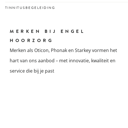
deskundige test.
Snelle service voor schone, goed werkende
TINNITUSBEGELEIDING
hoortoestellen.
Professionele begeleiding bij oorsuizen voor meer rust
en grip op geluid.
MERKEN BIJ ENGEL
HOORZORG
Merken als Oticon, Phonak en Starkey vormen het
hart van ons aanbod – met innovatie, kwaliteit en
service die bij je past