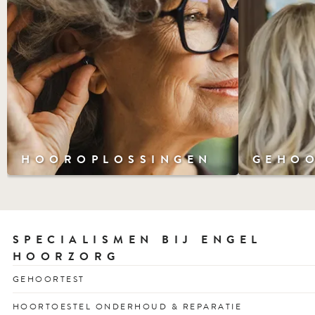
HOOROPLOSSINGEN
GEHO
SPECIALISMEN BIJ ENGEL
HOORZORG
GEHOORTEST
Snel inzicht in uw gehoor met een vrijblijvende en
HOORTOESTEL ONDERHOUD & REPARATIE