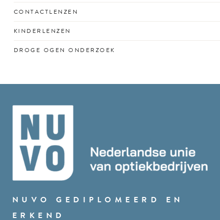
unieke kijkgedrag.
Vroegtijdige check voor gezonde ogen én
CONTACTLENZEN
schoolprestaties met vertrouwen.
Comfortabel zicht in elke situatie, van sporten tot
KINDERLENZEN
schermtijd.
Speciaal ontworpen contactlenzen voor actieve jonge
DROGE OGEN ONDERZOEK
ogen.
Oog voor de oorzaak én oplossing van branderige of
droge ogen.
NUVO GEDIPLOMEERD EN
ERKEND