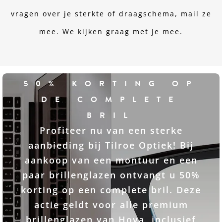
vragen over je sterkte of draagschema, mail ze
mee. We kijken graag met je mee.
50% KORTING OP
DE COMPLETE
BRIL
Profiteer nu van een sterke
aanbieding bij Tilroe Optiek! Bij
aankoop van een montuur en een
paar brillenglazen ontvangt u 50%
korting op een complete bril. Deze
actie geldt voor alle premium
brillenglazen van Hoya, inclusief