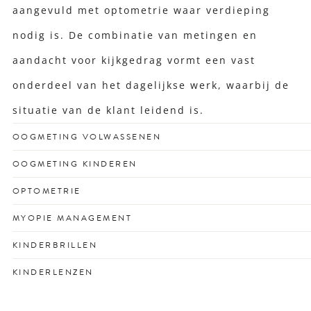
aangevuld met optometrie waar verdieping
nodig is. De combinatie van metingen en
aandacht voor kijkgedrag vormt een vast
onderdeel van het dagelijkse werk, waarbij de
situatie van de klant leidend is.
OOGMETING VOLWASSENEN
Voor een scherp zicht dat past bij jouw drukke leven en
OOGMETING KINDEREN
unieke kijkgedrag.
Vroegtijdige check voor gezonde ogen én
OPTOMETRIE
schoolprestaties met vertrouwen.
Optometrisch onderzoek voor het vroegtijdig opsporen
MYOPIE MANAGEMENT
van oogafwijkingen en ooggezondheidsproblemen.
Remt bijziendheid bij kinderen met op maat gemaakte
KINDERBRILLEN
lenzen of glazen.
Stevige en stijlvolle kinderbrillen voor optimaal zicht en
KINDERLENZEN
passend bij elk gezicht en karakter.
Speciaal ontworpen contactlenzen voor actieve jonge
ogen.