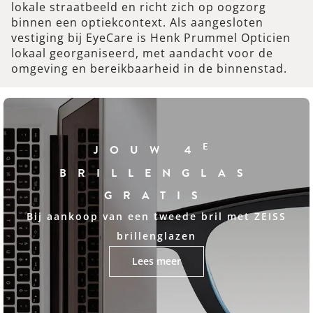
lokale straatbeeld en richt zich op oogzorg
binnen een optiekcontext. Als aangesloten
vestiging bij EyeCare is Henk Prummel Opticien
lokaal georganiseerd, met aandacht voor de
omgeving en bereikbaarheid in de binnenstad.
E
JOUW 4
BRILLENGLAS
GRATIS
Bij aankoop van een tweede bril met ZEISS
brillenglazen
Lees meer