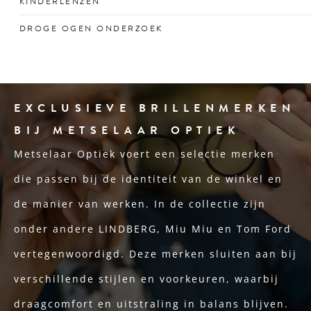
KINDERLENZEN
schermtijd.
Speciaal ontworpen contactlenzen voor actieve jonge
DROGE OGEN ONDERZOEK
ogen.
Oog voor de oorzaak én oplossing van branderige of
droge ogen. Alleen: Spleetlamp, fluoresceïne en
topograaf.
EXCLUSIEVE BRILLENMERKEN
BIJ METSELAAR OPTIEK
Metselaar Optiek voert een selectie merken
die passen bij de identiteit van de winkel en
de manier van werken. In de collectie zijn
onder andere LINDBERG, Miu Miu en Tom Ford
vertegenwoordigd. Deze merken sluiten aan bij
verschillende stijlen en voorkeuren, waarbij
draagcomfort en uitstraling in balans blijven.