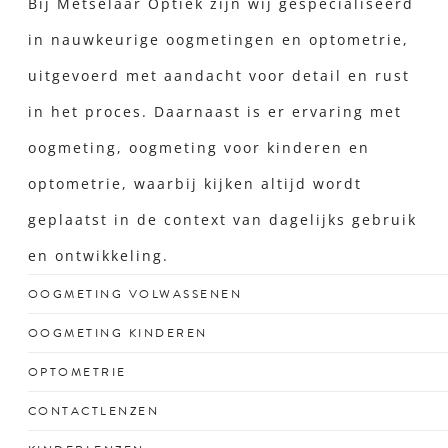
Bij Metselaar Optiek zijn wij gespecialiseerd
in nauwkeurige oogmetingen en optometrie,
uitgevoerd met aandacht voor detail en rust
in het proces. Daarnaast is er ervaring met
oogmeting, oogmeting voor kinderen en
optometrie, waarbij kijken altijd wordt
geplaatst in de context van dagelijks gebruik
en ontwikkeling.
OOGMETING VOLWASSENEN
Voor een scherp zicht dat past bij jouw drukke leven en
OOGMETING KINDEREN
unieke kijkgedrag.
Vroegtijdige check voor gezonde ogen én
OPTOMETRIE
schoolprestaties bij kinderen vanaf 12 jaar. Jonger dan
Optometrisch onderzoek om oogafwijkingen en
CONTACTLENZEN
12? Dan verwijzen wij je graag naar een oogarts.
oogproblemen vroegtijdig op te sporen.
Comfortabel zicht in elke situatie, van sporten tot