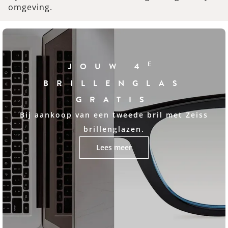
omgeving.
E
JOUW 4
BRILLENGLAS
GRATIS
Bij aankoop van een tweede bril met Zeiss
brillenglazen.
Lees meer