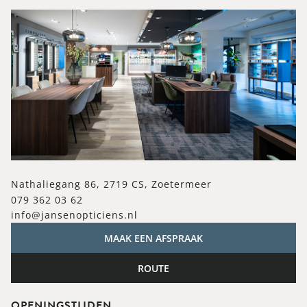
Nathaliegang 86, 2719 CS, Zoetermeer
079 362 03 62
info@jansenopticiens.nl
MAAK EEN AFSPRAAK
ROUTE
OPENINGSTIJDEN