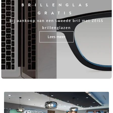
BRILLENGLAS
GRATIS
Bij aankoop van een tweede bril met ZEISS
brillenglazen
Lees meer