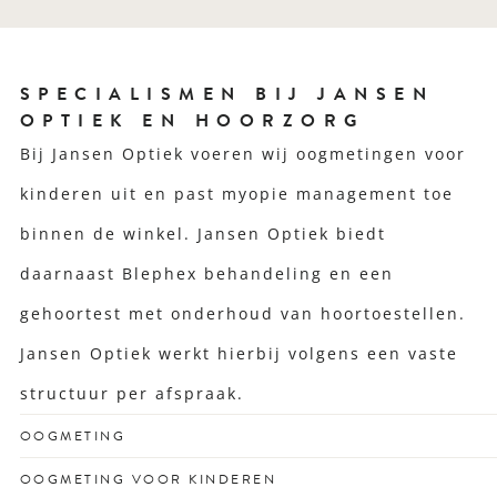
SPECIALISMEN BIJ JANSEN
OPTIEK EN HOORZORG
Bij Jansen Optiek voeren wij oogmetingen voor
kinderen uit en past myopie management toe
binnen de winkel. Jansen Optiek biedt
daarnaast Blephex behandeling en een
gehoortest met onderhoud van hoortoestellen.
Jansen Optiek werkt hierbij volgens een vaste
structuur per afspraak.
OOGMETING
Voor een scherp zicht dat past bij jouw drukke leven en
OOGMETING VOOR KINDEREN
unieke kijkgedrag.