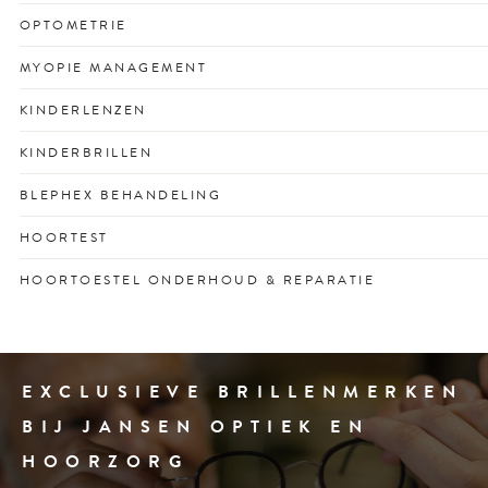
Professionele oogmeting om zichtproblemen vroegtijdig
OPTOMETRIE
te signaleren en corrigeren.
Optometrisch onderzoek voor het vroegtijdig opsporen
MYOPIE MANAGEMENT
van oogafwijkingen en ooggezondheidsproblemen.
Behandeling om bijziendheid bij kinderen te vertragen en
KINDERLENZEN
ooggezondheid op lange termijn te beschermen.
Contactlenzen speciaal voor kinderen, veilig,
KINDERBRILLEN
comfortabel en ideaal voor actief dagelijks gebruik.
Stevige en stijlvolle kinderbrillen voor optimaal zicht en
BLEPHEX BEHANDELING
passend bij elk gezicht en karakter.
Professionele ooglidreiniging met Blephex bij blefaritis
HOORTEST
voor gezonde oogleden en vermindering van irritatie.
Snel inzicht in uw gehoor met een vrijblijvende en
HOORTOESTEL ONDERHOUD & REPARATIE
deskundige test.
Snelle service voor schone, goed werkende
hoortoestellen.
EXCLUSIEVE BRILLENMERKEN
BIJ JANSEN OPTIEK EN
HOORZORG