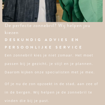
De perfecte zonnebril? Wij helpen jou
kiezen
DESKUNDIG ADVIES EN
PERSOONLIJKE SERVICE
Een zonnebril kies je niet zomaar. Het moet
passen bij je gezicht, je stijl en je plannen.
Daarom kijken onze specialisten met je mee.
Of je nu de zon opzoekt in de stad, aan zee of
in de bergen. Wij helpen je de zonnebril te
vinden die bij je past.