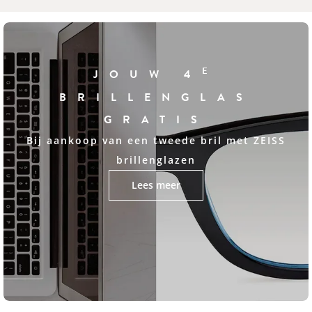
E
JOUW 4
BRILLENGLAS
GRATIS
Bij aankoop van een tweede bril met ZEISS
brillenglazen
Lees meer