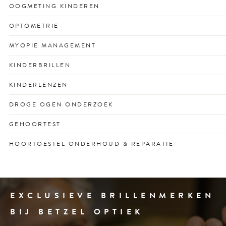
Voor een scherp zicht dat past bij jouw drukke leven en
OOGMETING KINDEREN
unieke kijkgedrag.
Vroegtijdige check voor gezonde ogen én
OPTOMETRIE
schoolprestaties met vertrouwen.
Optometrisch onderzoek voor het vroegtijdig opsporen
MYOPIE MANAGEMENT
van oogafwijkingen en ooggezondheidsproblemen.
Remt bijziendheid bij kinderen met op maat gemaakte
KINDERBRILLEN
lenzen of glazen.
Stevige en stijlvolle kinderbrillen voor optimaal zicht en
KINDERLENZEN
passend bij elk gezicht en karakter.
Speciaal ontworpen contactlenzen voor actieve jonge
DROGE OGEN ONDERZOEK
ogen.
Oog voor de oorzaak én oplossing van branderige of
GEHOORTEST
droge ogen.
Snel inzicht in uw gehoor met een vrijblijvende en
HOORTOESTEL ONDERHOUD & REPARATIE
deskundige test.
Snelle service voor schone, goed werkende
hoortoestellen.
EXCLUSIEVE BRILLENMERKEN
BIJ BETZEL OPTIEK